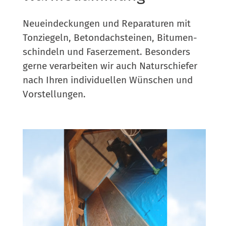
Neu­ein­de­ckun­gen und Repa­ra­tu­ren mit
Ton­zie­geln, Beton­dach­stei­nen, Bitu­men­
schin­deln und Faser­ze­ment. Beson­ders
ger­ne ver­ar­bei­ten wir auch Natur­schie­fer
nach Ihren indi­vi­du­el­len Wün­schen und
Vorstellungen.