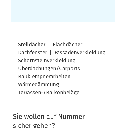
Steil­dä­cher
Flach­dä­cher
Dach­fens­ter
Fas­sa­den­ver­klei­dung
Schorn­stein­ver­klei­dung
Überdachungen/Carports
Bau­klemp­ner­ar­bei­ten
Wär­me­däm­mung
Ter­ras­sen-/Bal­kon­be­lä­ge
Sie wollen auf Nummer
sicher gehen?