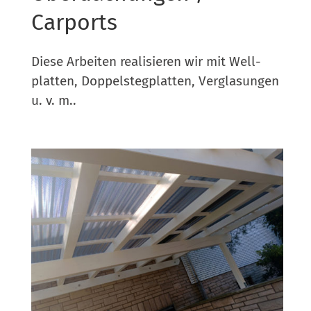
Carports
Die­se Arbei­ten rea­li­sie­ren wir mit Well­
plat­ten, Dop­pel­steg­plat­ten, Ver­gla­sun­gen
u. v. m..