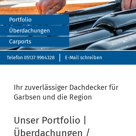
Port­fo­lio
Überdachungen
Carports
Telefon 05137 9964328
E-Mail schreiben
Ihr zuverlässiger Dachdecker für
Garbsen und die Region
Unser Portfolio |
Überdachungen /