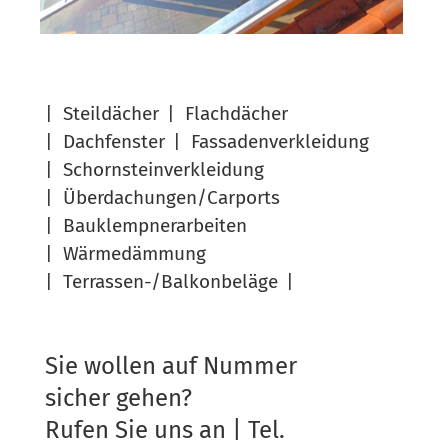
Steil­dä­cher
Flach­dä­cher
Dach­fens­ter
Fas­sa­den­ver­klei­dung
Schorn­stein­ver­klei­dung
Überdachungen/Carports
Bau­klemp­ner­ar­bei­ten
Wär­me­däm­mung
Ter­ras­sen-/Bal­kon­be­lä­ge
Sie wollen auf Nummer
sicher gehen?
Rufen Sie uns an | Tel.