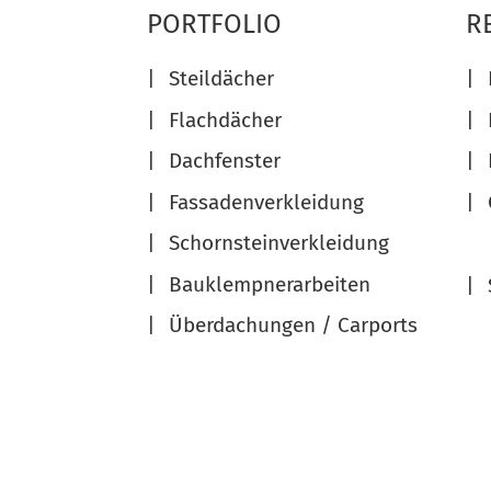
PORTFOLIO
R
Steildächer
Flachdächer
Dachfenster
Fassadenverkleidung
Schornsteinverkleidung
Bauklempnerarbeiten
Überdachungen / Carports
Wärmedämmung
Terrassen-/Balkonbeläge