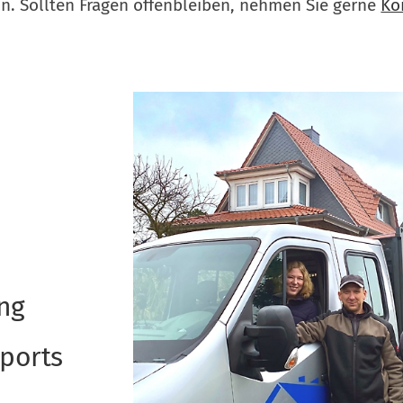
un. Soll­ten Fra­gen offen­blei­ben, neh­men Sie ger­ne
Ko
ung
rports