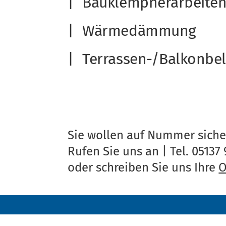
Bau­klemp­ner­ar­bei­te
Wär­me­däm­mung
Ter­ras­sen-/Bal­kon­be­
Sie wollen auf Nummer siche
Rufen Sie uns an | Tel. 05137
oder schreiben Sie uns Ihre
O