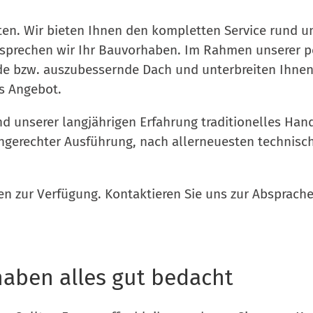
i­ten. Wir bie­ten Ihnen den kom­plet­ten Ser­vice rund 
pre­chen wir Ihr Bau­vor­ha­ben. Im Rah­men unse­rer pe
­de bzw. aus­zu­bes­sern­de Dach und unter­brei­ten Ihnen
tes Angebot.
d unse­rer lang­jäh­ri­gen Erfah­rung tra­di­tio­nel­les Ha
h­ge­rech­ter Aus­füh­rung, nach aller­neu­es­ten tech­ni­
n zur Ver­fü­gung. Kon­tak­tie­ren Sie uns zur Abspra­che
 haben alles gut bedacht