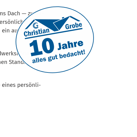
ums Dach — zu fai­
r­sön­li­chen Bera­
 ein auf Ihre
nd­werks­kön­nen,
schen Stan­dards
 eines per­sön­li­