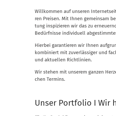
Will­kom­men auf unse­ren Inter­net­se
ren Prei­sen. Mit Ihnen gemein­sam bes
tung inspi­zie­ren wir das zu erneu­ern
Bedürf­nis­se indi­vi­du­ell abge­stimm­
Hier­bei garan­tie­ren wir Ihnen auf­grun
kom­bi­niert mit zuver­läs­si­ger und fac
und aktu­el­len Richtlinien.
Wir ste­hen mit unse­rem gan­zen Her­ze
chen Termins.
Unser Portfolio I Wir