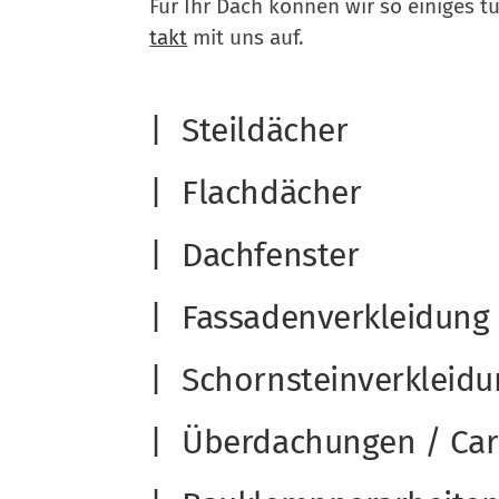
Für Ihr Dach kön­nen wir so eini­ges t
takt
mit uns auf.
Steil­dä­cher
Flach­dä­cher
Dach­fens­ter
Fas­sa­den­ver­klei­dung
Schorn­stein­ver­klei­d
Über­da­chun­gen / Ca