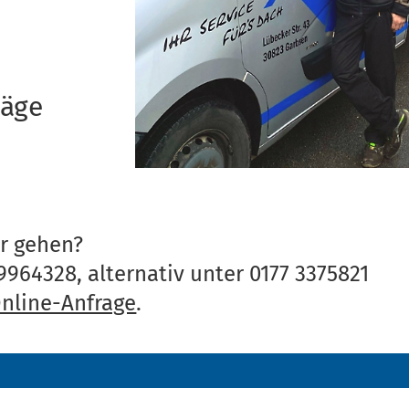
n
lä­ge
r gehen?
 9964328, alternativ unter 0177 3375821
nline-Anfrage
.